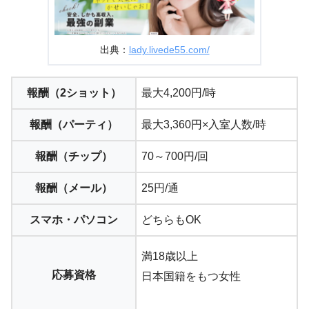
出典：
lady.livede55.com/
報酬（2ショット）
最大4,200円/時
報酬（パーティ）
最大3,360円×入室人数/時
報酬（チップ）
70～700円/回
報酬（メール）
25円/通
スマホ・パソコン
どちらもOK
満18歳以上
応募資格
日本国籍をもつ女性